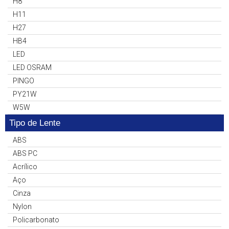
H8
H11
H27
HB4
LED
LED OSRAM
PINGO
PY21W
W5W
Tipo de Lente
ABS
ABS PC
Acrílico
Aço
Cinza
Nylon
Policarbonato