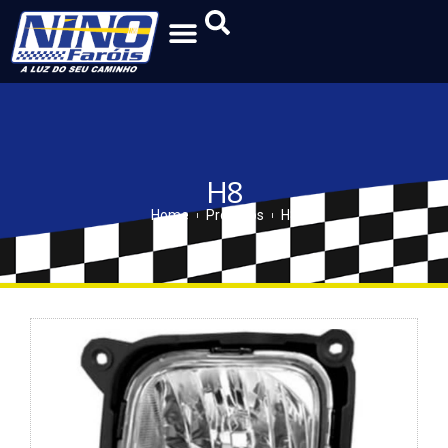
H8
Home
Produtos
H8