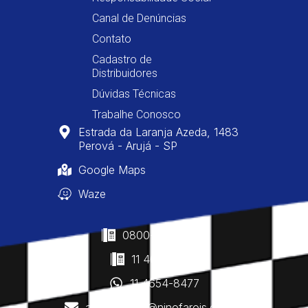
Canal de Denúncias
Contato
Cadastro de
Distribuidores
Dúvidas Técnicas
Trabalhe Conosco
Estrada da Laranja Azeda, 1483
Perová - Arujá - SP
Google Maps
Waze
0800-400-8477
11 4610-0160
11 4654-8477
atendimento@ninofarois.com.br