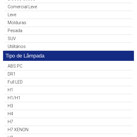
Comercial Leve
Leve
Molduras
Pesada
SUV
Utilitários
Tipo de Lâmpada
ABS PC
DR1
Full LED
H1
H1/H1
H3
H4
H7
H7 XENON